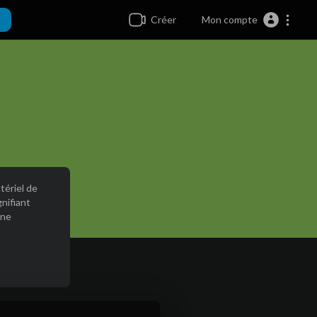
Créer
Mon compte
tériel de
nifiant
une