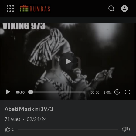
00:00
00:00
1.00x
10
Abeti Masikini 1973
71
vues
·
02/24/24
0
0