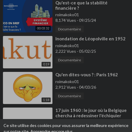
⁣Qu'est-ce que la stabilité
financière ?
roimakoko01
8,174 Vues
·
09/25/24
00:03:32
Documentaire
⁣Inondation de Léopolville en 1952
roimakoko01
2,222 Vues
·
05/02/25
Documentaire
0:19
⁣Qu'en dites-vous ? : Paris 1962
roimakoko01
2,912 Vues
·
04/03/26
Documentaire
1:18
⁣17 juin 1960 : le jour où la Belgique
chercha à redessiner l'échiquier
politique congolais
roimakoko01
Ce site utilise des cookies pour vous assurer la meilleure expérience
12,843 Vues
·
06/17/26
sur notre site.
Apprendre encore plus