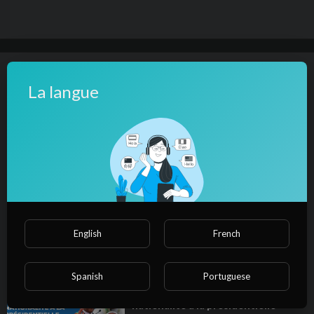
Suivant
Lecture automatique
La langue
⁣La chronique : Qui pour sauver la
RDC ?
roimakoko01
1,803 Vues
·
02/24/24
00:48:03
Documentaire
⁣La conquête du pouvoir - Mobutu
face à son avenir politique
English
French
roimakoko01
121 Vues
·
02/24/24
00:50:50
Documentaire
Spanish
Portuguese
⁣La chronique : Les batailles de
nationalité à la présidentielle