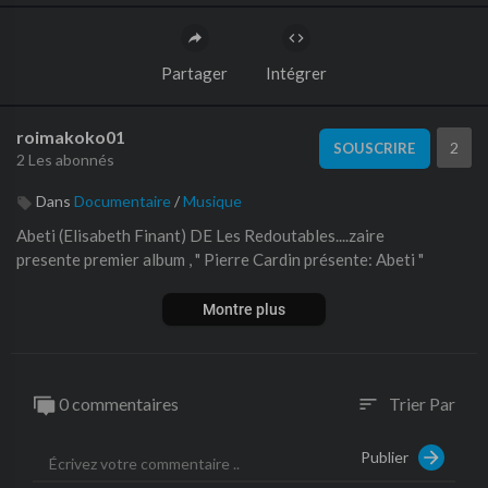
Partager
Intégrer
roimakoko01
2
SOUSCRIRE
2 Les abonnés
Dans
Documentaire
/
Musique
⁣Abeti (Elisabeth Finant) DE Les Redoutables....zaire
presente premier album , " Pierre Cardin présente: Abeti "
Montre plus
0 commentaires
Trier Par
sort
Publier