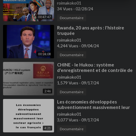
roimakoko01
34 Vues
·
02/28/24
00:47:47
Documentaire
⁣Rwanda, 20 ans après : l'histoire
truquée
roimakoko01
4,244 Vues
·
09/04/24
00:24:08
Documentaire
⁣CHINE - le Hukou : système
d'enregistrement et de contrôle de
la population
roimakoko01
1,579 Vues
·
09/17/24
2:46
Documentaire
⁣Les économies développées
subventionnent massivement leur
secteur agricole
roimakoko01
3,077 Vues
·
09/17/24
4:21
Documentaire